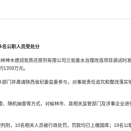
 多名公职人员受处分
陕西榆林神木德润炭质还原剂有限公司兰炭废水治理改造项目调试时
1359万元。
合多部门并邀请陕西省纪委监委参与，对事故责任追究和整改落实
查、随机抽查等方式，对榆林市、县相关监管部门及涉事企业进
判刑，10名相关人员被行政处罚，罚款均已上缴国库；19名公