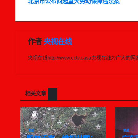
文
北京市公布四起重大劳动保障违法案
章
导
航
作者
央视在线
央视在线http://www.cctv.casa央视在
相关文章
财经
财经