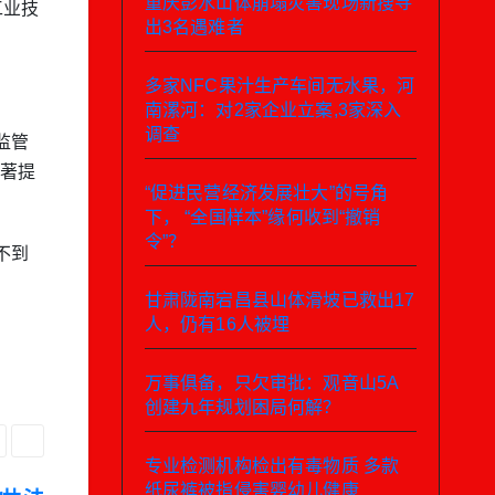
重庆彭水山体崩塌灾害现场新搜寻
工业技
出3名遇难者
多家NFC果汁生产车间无水果，河
南漯河：对2家企业立案,3家深入
调查
监管
显著提
“促进民营经济发展壮大”的号角
下， “全国样本”缘何收到“撤销
令”？
不到
甘肃陇南宕昌县山体滑坡已救出17
人，仍有16人被埋
万事俱备，只欠审批：观音山5A
创建九年规划困局何解？
专业检测机构检出有毒物质 多款
纸尿裤被指侵害婴幼儿健康