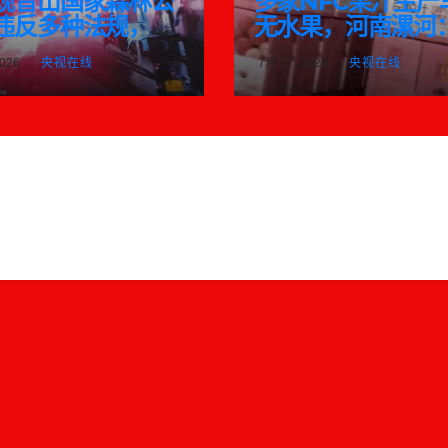
观音山国家森林公
多家NFC果汁生产
违反多种法规，存
无水果，河南漯河
重叠加重大安全风
2家企业立案,3家
2026
央视在线
7月 17, 2026
央视在线
调查