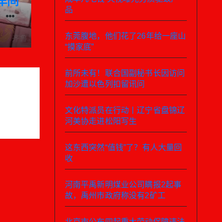
车间
品
：对
深入
东莞腹地，他们花了26年给一座山
“摸家底”
前所未有！联合国副秘书长因访问
加沙遭以色列扣留讯问
文化特派员在行动丨辽宁省盘锦辽
河美协走进松阳写生
这东西突然“值钱”了？有人大量回
收
河南平禹新明煤业公司瞒报2起事
故，禹州市政府称没有2矿工
北京市公布四起重大劳动保障违法