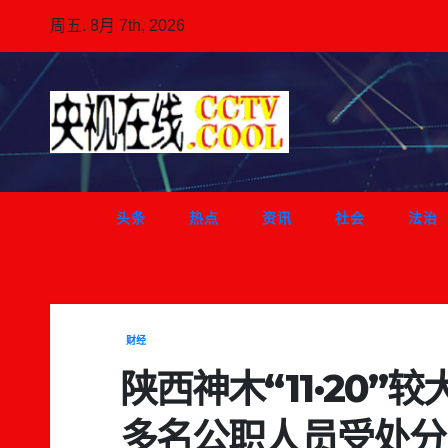
跳
周五. 8月 7th, 2026
至
内
容
头条
热点
资讯
社会
法治
财经
陕西神木“11·20
多名公职人员受处分