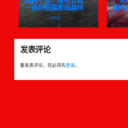
毁林千亩、维权廿载：
广东
一座民营国家级森林公
园内
园的生态之殇
在多
8月 7, 2026
法讯网
7月 27, 
险
发表评论
要发表评论，您必须先
登录
。