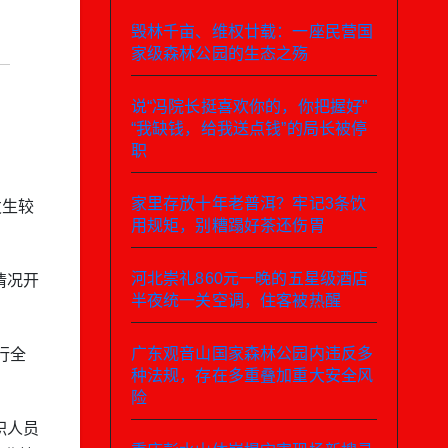
毁林千亩、维权廿载：一座民营国
家级森林公园的生态之殇
说“冯院长挺喜欢你的，你把握好”
“我缺钱，给我送点钱”的局长被停
职
家里存放十年老普洱？牢记3条饮
发生较
用规矩，别糟蹋好茶还伤胃
河北崇礼860元一晚的五星级酒店
情况开
半夜统一关空调，住客被热醒
广东观音山国家森林公园内违反多
行全
种法规，存在多重叠加重大安全风
险
职人员