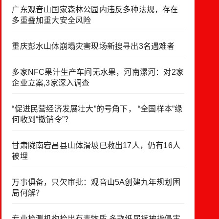
广东观音山国家森林公园内违反多种法规，存在
多重叠加重大安全风险
重庆彭水山体崩塌灾害现场新搜寻出3名遇难者
多家NFC果汁生产车间无水果，河南漯河：对2家
企业立案,3家深入调查
“促进民营经济发展壮大”的号角下， “全国样本”缘
何收到“撤销令”？
甘肃陇南宕昌县山体滑坡已救出17人，仍有16人
被埋
万事俱备，只欠审批：观音山5A创建九年规划困
局何解？
专业检测机构检出有毒物质 多款纸尿裤被指侵害