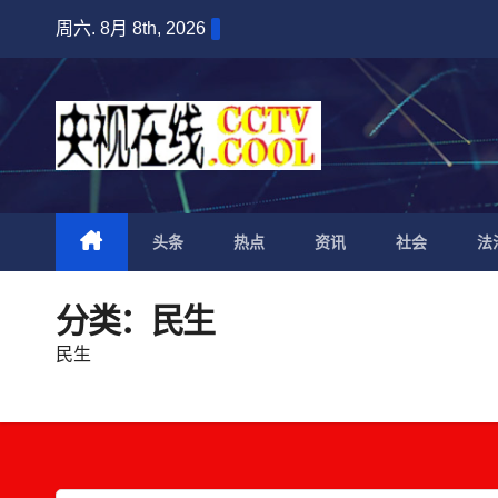
跳
周六. 8月 8th, 2026
至
内
容
头条
热点
资讯
社会
法
分类：民生
民生