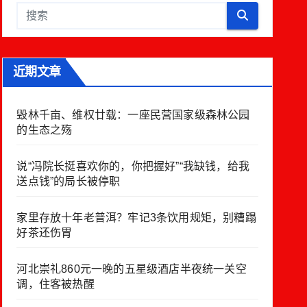
近期文章
毁林千亩、维权廿载：一座民营国家级森林公园
的生态之殇
说“冯院长挺喜欢你的，你把握好”“我缺钱，给我
送点钱”的局长被停职
家里存放十年老普洱？牢记3条饮用规矩，别糟蹋
好茶还伤胃
河北崇礼860元一晚的五星级酒店半夜统一关空
调，住客被热醒