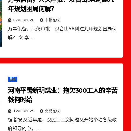
年规划困局何解？
07/05/2026
中新在线
万事俱备，只欠审批：观音山5A创建九年规划困局何
解？ 文 李…
民生
河南平禹新明煤业：拖欠300工人的辛苦
钱何时给
12/08/2025
央视在线
编者按:又近年尾，农民工工资问题又开始牵动各级政
府领导的心。…