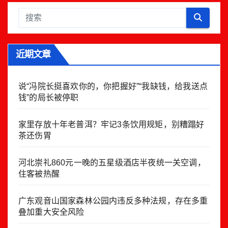
导
航
近期文章
说“冯院长挺喜欢你的，你把握好”“我缺钱，给我送点
钱”的局长被停职
家里存放十年老普洱？牢记3条饮用规矩，别糟蹋好
茶还伤胃
河北崇礼860元一晚的五星级酒店半夜统一关空调，
住客被热醒
广东观音山国家森林公园内违反多种法规，存在多重
叠加重大安全风险