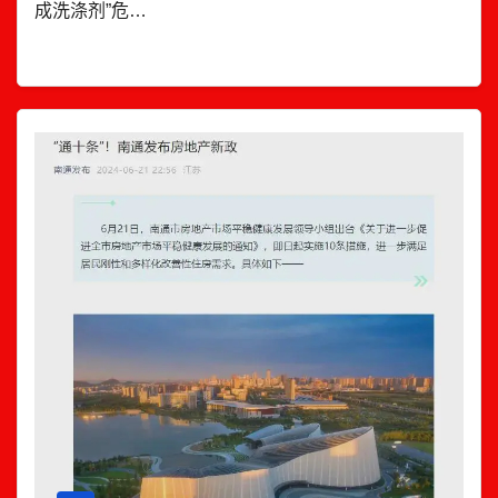
成洗涤剂”危…