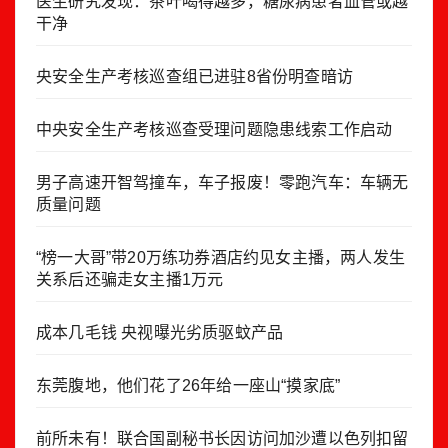
医生研究发现：茶叶喝得越多，糖尿病患者血管或越
干净
央安全生产考核巡查组已进驻8省份明查暗访
中央安全生产考核巡查受理问题隐患线索工作启动
男子高速开智驾撞车，车子报废！零跑汽车：车辆无
质量问题
“榜一大哥”带20万练功券酒店约见女主播，两人发生
关系后还骗走女主播1万元
成本几毛钱 央视曝光劣质驱蚊产品
东莞腹地，他们花了26年给一座山“摸家底”
前所未有！联合国副秘书长因访问加沙遭以色列扣留