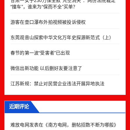
甘肃一女子230万保全款“凭空消失”：两份法院裁定
“撞车”，谁来为“保而不全”买单？
游客在壶口瀑布外拍视频被投诉侵权
东莞观音山探索中华文化万年史探源新范式（上）
春节的第一波“受害者”已出现
微信出新功能 以后删好友要注意了
江苏新规：禁止对民营企业违法开展异地执法
近期评论
难放电网
发表在《
南方电网，删帖招数不断为哪般
》