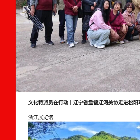
文化特派员在行动丨辽宁省盘锦辽河美协走进松阳
浙江展览馆