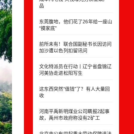
品
东莞腹地，他们花了26年给一座山
“摸家底”
前所未有！联合国副秘书长因访问
加沙遭以色列扣留讯问
文化特派员在行动丨辽宁省盘锦辽
河美协走进松阳写生
这东西突然“值钱”了？有人大量回
收
河南平禹新明煤业公司瞒报2起事
故，禹州市政府称没有2矿工
北京市公布四起重大劳动保障违法