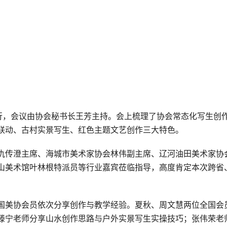
举行，会议由协会秘书长王芳主持。会上梳理了协会常态化写生创
联动、古村实景写生、红色主题文艺创作三大特色。
仇传澄主席、海城市美术家协会林伟副主席、辽河油田美术家协
山美术馆叶林根特派员等行业嘉宾莅临指导，高度肯定本次跨省
国美协会员依次分享创作与教学经验。夏秋、周文慧两位全国会
滕宁老师分享山水创作思路与户外实景写生实操技巧；张伟荣老