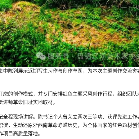
集中陈列展示近期写生习作与创作草图，为本次主题创作交流夯
打磨的创作模式，并专门安排红色主题采风创作行程，组织团队
挺进师革命旧址实地取材。
记全程现场讲解。陈书记个人曾荣立两次三等功、获评先进工作
积淀，生动还原浙西南革命峥嵘历史，为全体画家的红色题材创
作项目高质量落地。