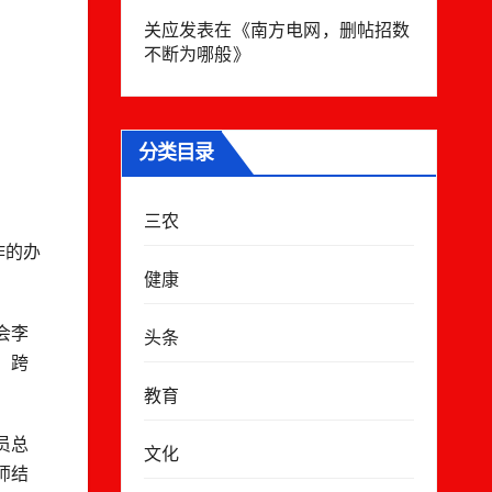
关应
发表在《
南方电网，删帖招数
不断为哪般
》
分类目录
三农
作的办
健康
会李
头条
、跨
教育
员总
文化
师结