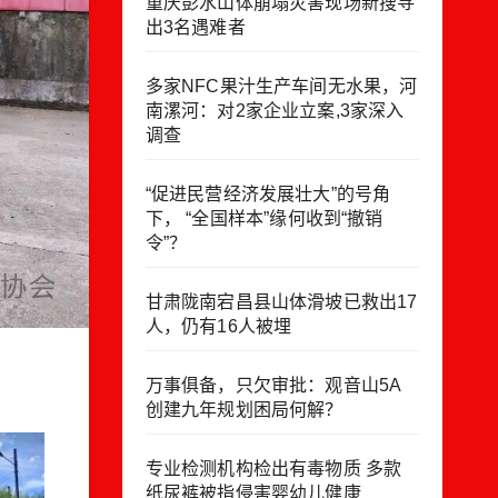
重庆彭水山体崩塌灾害现场新搜寻
出3名遇难者
多家NFC果汁生产车间无水果，河
南漯河：对2家企业立案,3家深入
调查
“促进民营经济发展壮大”的号角
下， “全国样本”缘何收到“撤销
令”？
甘肃陇南宕昌县山体滑坡已救出17
人，仍有16人被埋
万事俱备，只欠审批：观音山5A
创建九年规划困局何解？
专业检测机构检出有毒物质 多款
纸尿裤被指侵害婴幼儿健康