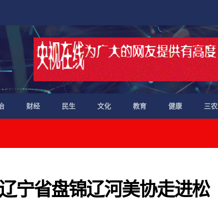
治
财经
民生
文化
教育
健康
三农
辽宁省盘锦辽河美协走进松