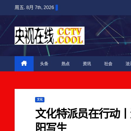
跳
周五. 8月 7th, 2026
至
内
容
头条
热点
资讯
社会
法
文化
文化特派员在行动丨
阳写生