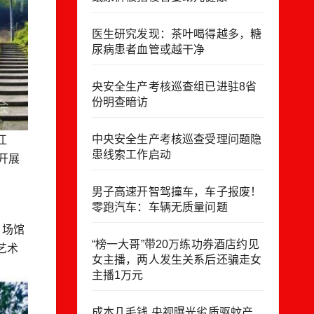
医生研究发现：茶叶喝得越多，糖
尿病患者血管或越干净
央安全生产考核巡查组已进驻8省
份明查暗访
中央安全生产考核巡查受理问题隐
江
患线索工作启动
开展
男子高速开智驾撞车，车子报废！
零跑汽车：车辆无质量问题
、场馆
“榜一大哥”带20万练功券酒店约见
艺术
女主播，两人发生关系后还骗走女
主播1万元
成本几毛钱 央视曝光劣质驱蚊产