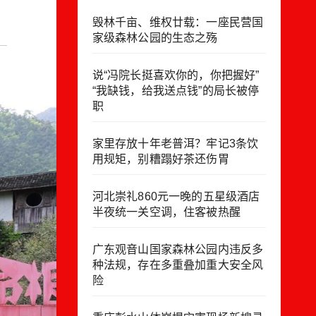
毁林千亩、维权廿载：一座民营国
家级森林公园的生态之殇
说“冯院长挺喜欢你的，你把握好”
“我缺钱，给我送点钱”的局长被停
职
家里存放十年老普洱？牢记3条饮
用规矩，别糟蹋好茶还伤胃
河北崇礼860元一晚的五星级酒店
半夜统一关空调，住客被热醒
广东观音山国家森林公园内违反多
种法规，存在多重叠加重大安全风
险