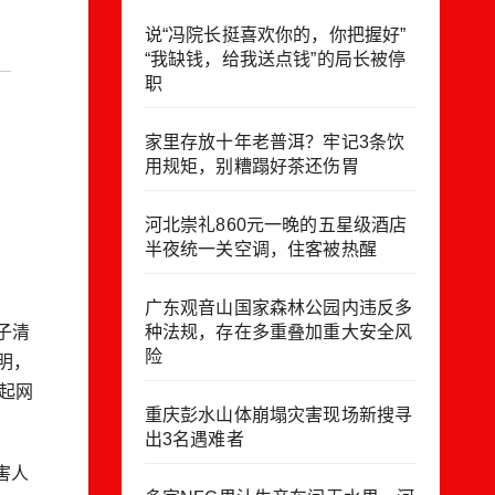
说“冯院长挺喜欢你的，你把握好”
“我缺钱，给我送点钱”的局长被停
职
家里存放十年老普洱？牢记3条饮
用规矩，别糟蹋好茶还伤胃
河北崇礼860元一晚的五星级酒店
半夜统一关空调，住客被热醒
广东观音山国家森林公园内违反多
种法规，存在多重叠加重大安全风
子清
险
明，
起网
重庆彭水山体崩塌灾害现场新搜寻
出3名遇难者
害人