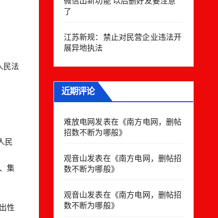
微信出新功能 以后删好友要注意
了
江苏新规：禁止对民营企业违法开
展异地执法
人民法
近期评论
难放电网
发表在《
南方电网，删帖
招数不断为哪般
》
人民
观音山
发表在《
南方电网，删帖招
、集
数不断为哪般
》
观音山
发表在《
南方电网，删帖招
数不断为哪般
》
出性