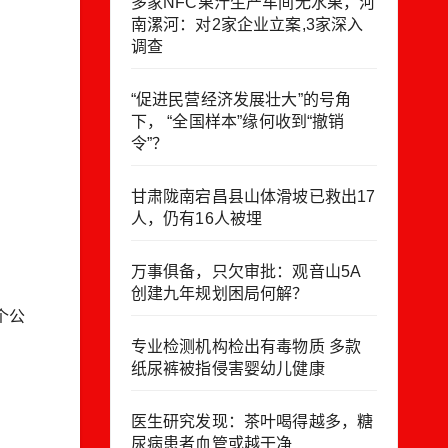
多家NFC果汁生产车间无水果，河
南漯河：对2家企业立案,3家深入
调查
“促进民营经济发展壮大”的号角
下， “全国样本”缘何收到“撤销
令”？
甘肃陇南宕昌县山体滑坡已救出17
人，仍有16人被埋
万事俱备，只欠审批：观音山5A
创建九年规划困局何解？
个公
专业检测机构检出有毒物质 多款
纸尿裤被指侵害婴幼儿健康
医生研究发现：茶叶喝得越多，糖
尿病患者血管或越干净