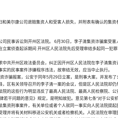
清夫妇和美尔康公司退赔集资人和受害人损失，并附表有确认的集资
司民事诉讼到开州区法院。 6月30日，李子清集资诈骗案受害
在立案侦查起诉期间 开州区人民法院先后受理审结多起同一犯罪
求中共开州区政法委员会，纠正因开州区人民法院在李子清集资
事实的民事案件涉嫌程序违法，故审结无效，应当中止执行。
集资诈骗报案，公安于同年5月29日立案，是刑事大案，并发布了
县，区有关领导召开的李子清一案的会议，但是区人民法院却仍
法院的这些行为明显违反了最高人民法院、最高人民检察院、公
法律若干问题的意见》规定，是明知故犯。意见第七条“对于公安
法集资刑事案件，有关单位或者个人就同一事实向人民法院提起
受理并将有关材料移送公安机关或者检察机关。人民法院在审理