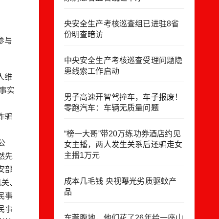
央安全生产考核巡查组已进驻8省
份明查暗访
参与
中央安全生产考核巡查受理问题隐
患线索工作启动
人维
事实
男子高速开智驾撞车，车子报废！
零跑汽车：车辆无质量问题
诈骗
“榜一大哥”带20万练功券酒店约见
公
女主播，两人发生关系后还骗走女
主播1万元
然先
安部
成本几毛钱 央视曝光劣质驱蚊产
机关、
品
民事
民事
东莞腹地，他们花了26年给一座山