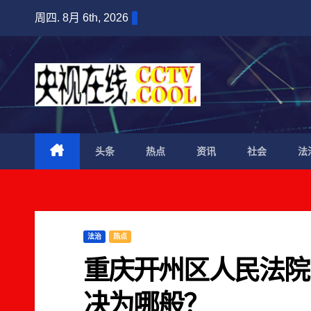
跳
周四. 8月 6th, 2026
至
内
容
头条
热点
资讯
社会
法
法治
热点
重庆开州区人民法院
决为哪般？