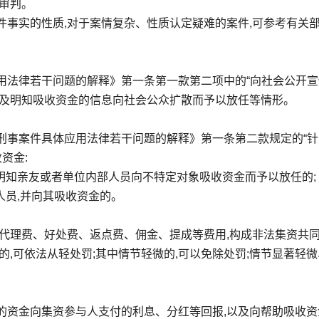
审判。
事实的性质,对于案情复杂、性质认定疑难的案件,可参考有关
法律若干问题的解释》第一条第一款第二项中的“向社会公开宣传
以及明知吸收资金的信息向社会公众扩散而予以放任等情形。
刑事案件具体应用法律若干问题的解释》第一条第二款规定的“针
资金:
,明知亲友或者单位内部人员向不特定对象吸收资金而予以放任的;
人员,并向其吸收资金的。
代理费、好处费、返点费、佣金、提成等费用,构成非法集资共
的,可依法从轻处罚;其中情节轻微的,可以免除处罚;情节显著轻
的资金向集资参与人支付的利息、分红等回报,以及向帮助吸收资