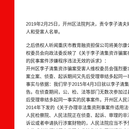
2019年2月25日，开州区法院判决，责令李子
人和受害人名单。
之后债权人听闻重庆市教育融资担保公司将美尔康公
权委员会向政法委反映了《关于李子清集资诈骗案
的民事案件涉嫌程序违法无效的诉求》：
开州区李子清集资诈骗案受害人维权委员会强烈要
案立案、侦查、起诉期间又先后受理审结多起同一
事实与依据：我们早于2015年4月3日就以李子清
告。在侦查期间，公、检、法等部门无数次参加过
后受理审结多起同一事实的民事案件。开州区人民
2014年下发的《关于办理非法集资刑事案件适用
人民检察院、人民法院正在侦查、起诉、审理的非
诉讼或者申请执行涉案财物的，人民法院应当不予