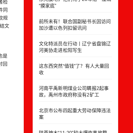
者检
“摸家底”
件同
款规
前所未有！联合国副秘书长因访问
结文
加沙遭以色列扣留讯问
文化特派员在行动丨辽宁省盘锦辽
河美协走进松阳写生
也是
讨回
这东西突然“值钱”了？有人大量回
收
河南平禹新明煤业公司瞒报2起事
故，禹州市政府称没有2矿工
北京市公布四起重大劳动保障违法
案
陕西神木“11·20”较大爆炸事故整