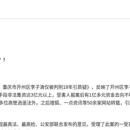
？！
0！重庆市开州区李子清仅被判刑18年引质疑》，反映了开州区李
手段非法集资达3亿元以上，受害人报案后有1亿多元资金去向不
等多位高管逍遥法外。之后搜狐、一点资讯等50余家网站转载，引
视最高法、最高检、公安部联合发布的意见，受理了此案的一受