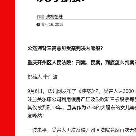
作者
央视在线
9月 16, 2019
公然违背三高意见受案判决为哪般？
重庆开州区人民法院：刑案、民案，到底怎么判案
撰稿人 李海波
9月6日，法讯网发布了《涉案3亿，受害人达300
注册美尔康公司利用假房产证及鼓吹新三板股票等
其仅被判刑18年，且其作为75%的大股东的女儿
友哗然！
一波未平，受害人再次反映开州区法院竟然再次无