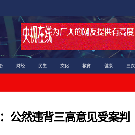
治
财经
民生
文化
教育
健康
三农
：公然违背三高意见受案判