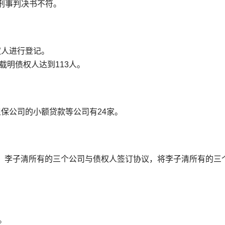
刑事判决书不符。
权人进行登记。
载明债权人达到113人。
育担保公司的小额贷款等公司有24家。
导下，李子清所有的三个公司与债权人签订协议，将李子清所有的三
。