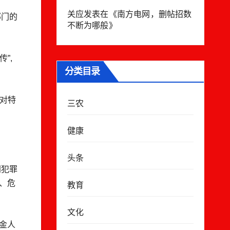
关应
发表在《
南方电网，删帖招数
部门的
不断为哪般
》
”,
分类目录
对特
三农
健康
头条
同犯罪
微、危
教育
文化
金人