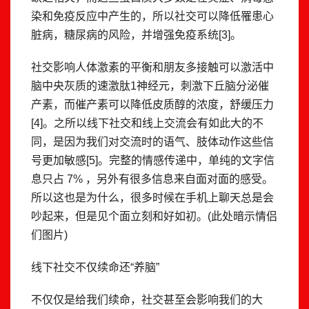
染和免疫反应中产生的，所以社交可以降低罹患心
脏病，糖尿病的风险，并增强免疫系统[3]。
社交影响人体激素的平衡和朋友多接触可以激活中
脑中央灰质的速激肽1神经元，刺激下丘脑分泌催
产素，而催产素可以降低皮质醇的浓度，舒缓压力
[4]。之所以线下社交和线上交流会有如此大的不
同，是因为我们对交流时的语气、肢体动作这些信
号更加敏感[5]。完整的情感传递中，单纯的文字信
息只占 7% ，另外有很多信息来自面对面的感受。
所以这也是为什么，很多时候在手机上聊天总是会
吵起来，但是见个面立刻和好如初。(此处暗示情侣
们图片)
线下社交不仅续命还“养脑”
不仅仅是给我们续命，社交甚至会影响我们的大