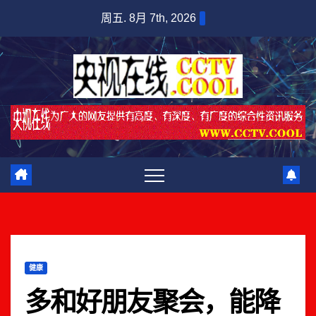
跳
周五. 8月 7th, 2026
至
内
容
健康
多和好朋友聚会，能降