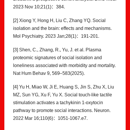
2023 Nov 10;21(1)：384.
[2] Xiong Y, Hong H, Liu C, Zhang YQ. Social
isolation and the brain: effects and mechanisms.
Mol Psychiatry. 2023 Jan;28(1)：191-201.
[3] Shen, C., Zhang, R., Yu, J. et al. Plasma
proteomic signatures of social isolation and
loneliness associated with morbidity and mortality.
Nat Hum Behav 9, 569–583(2025).
[4] Yu H, Miao W, Ji E, Huang S, Jin S, Zhu X, Liu
MZ, Sun YG, Xu F, Yu X. Social touch-like tactile
stimulation activates a tachykinin 1-oxytocin
pathway to promote social interactions. Neuron.
2022 Mar 16;110(6)：1051-1067.e7.