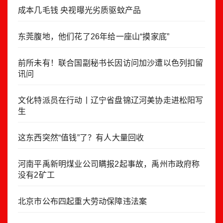
成本几毛钱 央视曝光劣质驱蚊产品
东莞腹地，他们花了26年给一座山“摸家底”
前所未有！联合国副秘书长因访问加沙遭以色列扣留
讯问
文化特派员在行动丨辽宁省盘锦辽河美协走进松阳写
生
这东西突然“值钱”了？有人大量回收
河南平禹新明煤业公司瞒报2起事故，禹州市政府称
没有2矿工
北京市公布四起重大劳动保障违法案