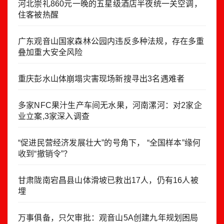
河北崇礼860元一晚的五星级酒店半夜统一关空调，
住客被热醒
广东观音山国家森林公园内违反多种法规，存在多重
叠加重大安全风险
重庆彭水山体崩塌灾害现场新搜寻出3名遇难者
多家NFC果汁生产车间无水果，河南漯河：对2家企
业立案,3家深入调查
“促进民营经济发展壮大”的号角下， “全国样本”缘何
收到“撤销令”？
甘肃陇南宕昌县山体滑坡已救出17人，仍有16人被
埋
万事俱备，只欠审批：观音山5A创建九年规划困局