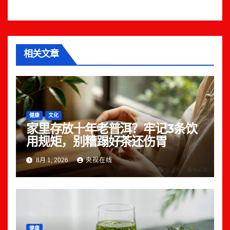
相关文章
健康
文化
家里存放十年老普洱？牢记3条饮
用规矩，别糟蹋好茶还伤胃
8月 1, 2026
央视在线
健康