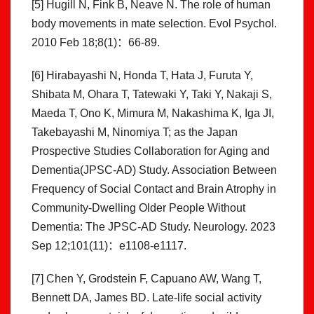
[5] Hugill N, Fink B, Neave N. The role of human
body movements in mate selection. Evol Psychol.
2010 Feb 18;8(1)：66-89.
[6] Hirabayashi N, Honda T, Hata J, Furuta Y,
Shibata M, Ohara T, Tatewaki Y, Taki Y, Nakaji S,
Maeda T, Ono K, Mimura M, Nakashima K, Iga JI,
Takebayashi M, Ninomiya T; as the Japan
Prospective Studies Collaboration for Aging and
Dementia(JPSC-AD) Study. Association Between
Frequency of Social Contact and Brain Atrophy in
Community-Dwelling Older People Without
Dementia: The JPSC-AD Study. Neurology. 2023
Sep 12;101(11)：e1108-e1117.
[7] Chen Y, Grodstein F, Capuano AW, Wang T,
Bennett DA, James BD. Late-life social activity