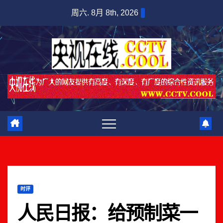
跳
周六. 8月 8th, 2026
至
内
容
时评
人民日报：给预制菜一