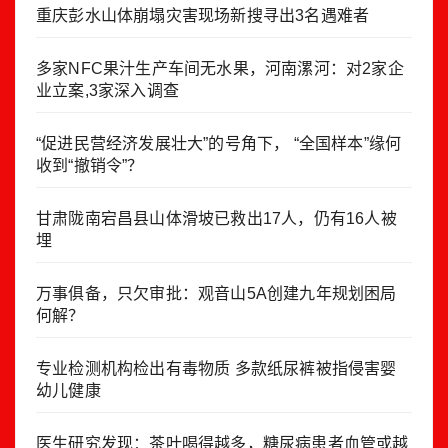
重庆彭水山体崩塌灾害现场新搜寻出3名遇难者
多家NFC果汁生产车间无水果，河南漯河：对2家企
业立案,3家深入调查
“促进民营经济发展壮大”的号角下， “全国样本”缘何
收到“撤销令”？
甘肃陇南宕昌县山体滑坡已救出17人，仍有16人被
埋
万事俱备，只欠审批：观音山5A创建九年规划困局
何解？
专业检测机构检出有毒物质 多款纸尿裤被指侵害婴
幼儿健康
医生研究发现：茶叶喝得越多，糖尿病患者血管或越