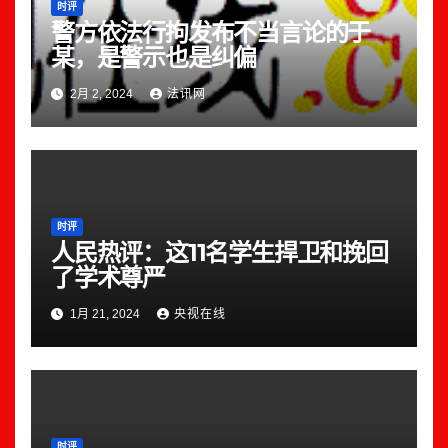
时评
警方依法行拘发布不当言论的于
某，是警示也是纠偏
2月 2, 2024
法讯网
时评
人民热评：这11名学生捍卫和挽回
了学术尊严
1月 21, 2024
央视在线
时评