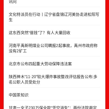
讯问
文化特派员在行动丨辽宁省盘锦辽河美协走进松阳写
生
这东西突然“值钱”了？有人大量回收
河南平禹新明煤业公司瞒报2起事故，禹州市政府称
没有2矿工
北京市公布四起重大劳动保障违法案
陕西神木“11·20”较大爆炸事故整改评估报告公布:多
名公职人员受处分
中国茶知识
甘肃一女子230万保全款“凭空消失”：两份法院裁定