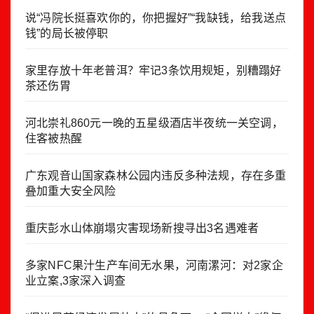
说“冯院长挺喜欢你的，你把握好”“我缺钱，给我送点
钱”的局长被停职
家里存放十年老普洱？牢记3条饮用规矩，别糟蹋好
茶还伤胃
河北崇礼860元一晚的五星级酒店半夜统一关空调，
住客被热醒
广东观音山国家森林公园内违反多种法规，存在多重
叠加重大安全风险
重庆彭水山体崩塌灾害现场新搜寻出3名遇难者
多家NFC果汁生产车间无水果，河南漯河：对2家企
业立案,3家深入调查