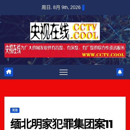
跳
周日. 8月 9th, 2026
至
内
容
法治
缅北明家犯罪集团案11