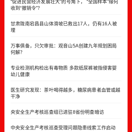
“促进民营经济发展壮大”的号角下， “全国样本”缘何
收到“撤销令”？
甘肃陇南宕昌县山体滑坡已救出17人，仍有16人被
埋
万事俱备，只欠审批：观音山5A创建九年规划困局
何解？
专业检测机构检出有毒物质 多款纸尿裤被指侵害婴
幼儿健康
医生研究发现：茶叶喝得越多，糖尿病患者血管或越
干净
央安全生产考核巡查组已进驻8省份明查暗访
中央安全生产考核巡查受理问题隐患线索工作启动