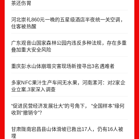
茶还伤胃
河北崇礼860元一晚的五星级酒店半夜统一关空调，
住客被热醒
广东观音山国家森林公园内违反多种法规，存在多重
叠加重大安全风险
重庆彭水山体崩塌灾害现场新搜寻出3名遇难者
多家NFC果汁生产车间无水果，河南漯河：对2家企
业立案,3家深入调查
“促进民营经济发展壮大”的号角下， “全国样本”缘何
收到“撤销令”？
甘肃陇南宕昌县山体滑坡已救出17人，仍有16人被
埋