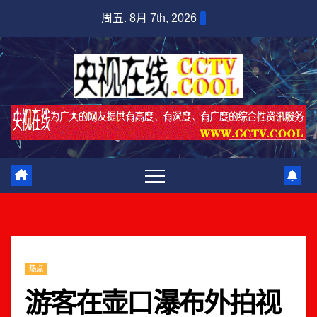
跳
周五. 8月 7th, 2026
至
内
容
热点
游客在壶口瀑布外拍视