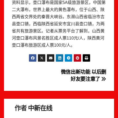
资料显示，壶口瀑布是国家5A级旅游景区，中国第
二大瀑布，世界上最大的黄色瀑布，位于山西、陕
西两省交界处的秦晋大峡谷。东濒山西省临汾市吉
县壶口镇，西临陕西省延安市宜川县壶口镇，为两
省共有旅游景区。记者从票务平台了解到，山西黄
河壶口瀑布风景名胜区成人票110元/人，陕西黄河
壶口瀑布旅游区成人票100元/人。
文
微信出新功能 以后删
好友要注意了
章
导
航
作者
中新在线