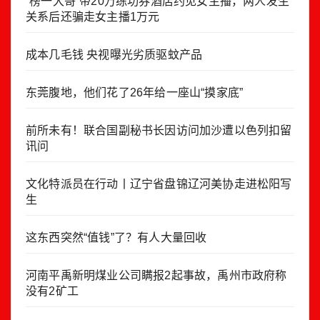
“榜一大哥”带20万练功券酒店约见女主播，两人发生
关系后还骗走女主播1万元
成本几毛钱 央视曝光劣质驱蚊产品
东莞腹地，他们花了26年给一座山“摸家底”
前所未有！联合国副秘书长因访问加沙遭以色列扣留
讯问
文化特派员在行动丨辽宁省盘锦辽河美协走进松阳写
生
这东西突然“值钱”了？有人大量回收
河南平禹新明煤业公司瞒报2起事故，禹州市政府称
没有2矿工