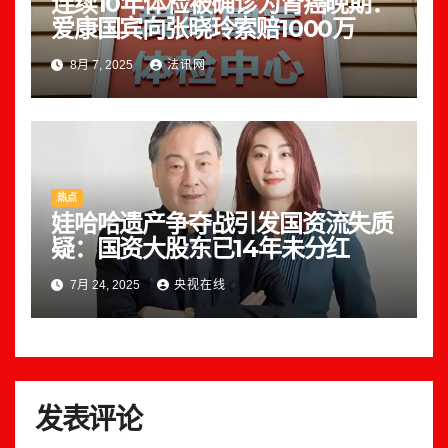
连续10年体检被确诊为肾癌晚期：
爱康国宾向张晓玲索赔1000万
8月 7, 2025
法讯网
热点
娃哈哈遗产争夺战引发国资流失质
疑：国资大股东已14年未分红
7月 24, 2025
央视在线
发表评论